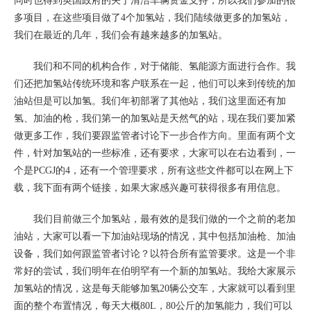
同时也得到英国政府的关于清洁车辆资金支持，所以我们参加的很
多项目，在这些项目做了4个加氢站，我们陆续做更多的加氢站，
我们在最近的几年，我们会有越来越多的加氢站。
我们和不同的机构合作，对于储能、氢能源方面进行合作。我
们还把加氢站传统环境和客户联系在一起，他们可以来到传统的加
油站但是可以加氢。我们年初部署了其他站，我们这里面还有加
氢、加油的枪，我们第一的加氢站是天然气的站，现在我们要加紧
做更多工作，我们要跟监管者讨论下一步合作方向。里面有两个文
件，针对加氢站的一些标准，还有要求，大家可以在右边看到，一
个是PCGJ的4，还有一个管理要求，所有这些文件都可以在网上下
载，我下面有两个链接，如果大家感兴趣可获得很多有用信息。
我们目前做三个加氢站，最有效的是我们做的一个之前的老加
油站，大家可以看一下加油站现场的情况，其中包括加油枪、加油
设备，我们如何跟监管者讨论？以符合所有监管要求。这是一个非
常好的尝试，我们明年在伯明罕有一个新的加氢站。我给大家展示
加氢站的情况，这是每天能够加氢20辆公交车，大家就可以看到里
面的整个布置情况，每天大概80L，80公斤的加氢能力，我们可以