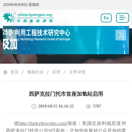
2026年08月06日 星期四
2026年08月06日 星期四
En
氢能社会
首页
氢能社会
应用
文章详情
西萨克拉门托市首座加氢站启用
2019/10/15 16:16:32
5707
据
http://fuelcellsworks.com/
报道：美国北加利福尼亚州
西萨克拉门托市12月9日宣布：北加州首座对公众开放的零