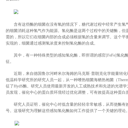
含有这些酶的细菌在没有氧的情况下，糖代谢过程中经常产生氢
的细菌消耗这种氢气作为能源。氢化酶是这两个过程中的关键酶，但
需的，所以它们在细菌内部的合成必须根据氢的含量来调节。这个平
实现的，细菌通过感测氢浓度来控制氢化酶的合成。
其中，有一种特殊类型的感知氢化酶，即所谓的感官
[FeFe]
氢化
征。
近期，来自德国鲁尔河畔米尔海姆的马克斯·普朗克化学能量转
低温科学研究所的研究人员一起，从一种嗜热细菌海栖热袍菌（
Therm
征了
HydS
酶
。研究人员使用最新开发的人工成熟技术和先进的光谱学
员发现，催化中心的蛋白质环境经过优化调整，可有效提高这种蛋白
研究人员证明，催化中心对低含量的轻轻非常敏感，从而使酶有
号。这项研究为理解这些感知氢化酶如何工作提供了一个关键的理论