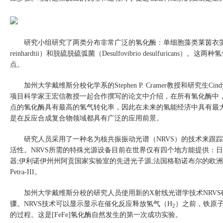
研究小组研究了两类分布非常广泛的氢化酶：单细胞藻类莱茵衣
reinhardtii
）和脱硫脱硫弧菌（
Desulfovibrio desulfuricans
）。这两种氢
点。
加州大学戴维斯分校化学系的
Stephen P. Cramer
教授和研究生
Cind
项目科学家王宏信教授一起合作撰写的论文中介绍，在所有氢化酶中
点的氢化酶具有最高的氢气转化率，因此在未来的氢能经济中具有最
是在反应合成复合物领域都具有广泛的应用前景。
研究人员采用了一种名为核共振振动光谱（
NRVS
）的技术来跟踪
活性。
NRVS
所需的特殊光源设备目前在世界仅有四个地方能提供：日
器
;
伊利诺伊州州阿贡国家实验室的先进光子源
;
法国格勒诺布尔的欧洲
Petra-III
。
加州大学戴维斯分校的研究人员使用新的
X
射线光谱学技术
NRVS
骤。
NRVS
技术可以显示显示在催化反应释放氢气（
H
）之前，铁原
2
的过程。这是
[FeFe]
氢化酶自然发生的第一次成功实验。