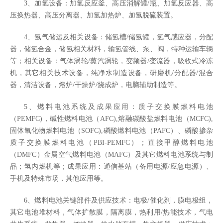
3、加氢设备：加氢反应釜、高压消解罐/瓶、加氢反应器、高
压换热器、高压分离器、加氢加热炉、加氢脱硫装置。
4、氢气储运及相关设备：储氢槽/储氢罐，氢气感应器，分配
器，储氢合金，储氢相关材料，输氢管线、泵、阀，特种运输车辆
等；相关设备：气体涡轮/蒸汽涡轮，变频器/变流器，吸收式冷冻
机，其它相关技术设备，纯净水制造设备，研磨机/分配器/混合
器，清洁设备，熔炉/干燥炉/烧成炉，电脑辅助制造等。
5、燃料电池系统及成果应用：质子交换膜燃料电池
（PEMFC)，碱性燃料电池（AFC),熔融碳酸盐燃料电池（MCFC),
固体氧化物燃料电池（SOFC),磷酸燃料电池（PAFC）、磷酸掺杂
质子交换膜燃料电池（PBI-PEMFC）；直接甲醇燃料电池
（DMFC）金属空气燃料电池（MAFC）及其它燃料电池系统与制
品；氢内燃机等；成果应用：通信基站（备用电源/应急电源）、
手机及特殊市场，其他应用等。
6、燃料电池关键部件及供应技术：电极/催化剂，膜电极组，
其它电池堆材料，气体扩散膜，隔离膜，热利用/热能技术，气电