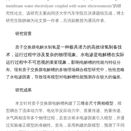
”的研
membrane water electrolyzer coupled with water electroosmosis
究性论文。该研究主要由同济大学汽车学院吕洪课题组完成，博士
研究生陈静娴为论文第一作者，吕洪副教授为通讯作者。
研究背景
是一种极具潜力的高效绿氢制备技
质子交换膜电解水制氢
术，运行过程中涉及复杂的物理现象。水电渗是电解槽在实际
运行过程中不可忽视的
现象，影响
重要
电解槽的性能与特征分
布。现有质子交换膜电解槽的多物理场耦合模型研究中，恰恰忽略
了水电渗因素，导致现有模型对电解槽性能预测存在较大的偏差。
研究成果
本文针对质子交换膜电解槽构建了
三维全尺寸两相模型
，模
型耦合了流体动力学、电化学反应动力学、质量传递、热量传递、
水气两相流等多个物理过程，且首次将水电渗因素引入模型，并通
过实验修正模型的准确性。首先，采用构建的新模型，预测了不同