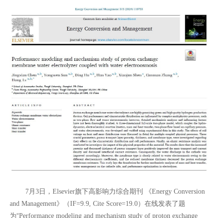
月
日，
旗下高影响力综合期刊
《
7
3
Elsevier
Energy Conversion
》（
）在线发表了题
and Management
IF=9.9, Cite Score=19.0
为“
Performance modeling and mechanism study of proton exchange