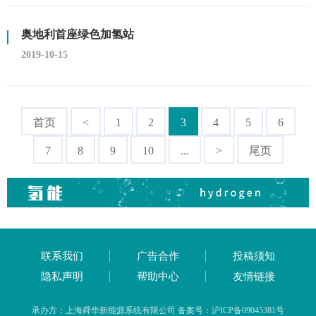
奥地利首座绿色加氢站
2019-10-15
首页
<
1
2
3
4
5
6
7
8
9
10
...
>
尾页
联系我们
广告合作
投稿须知
隐私声明
帮助中心
友情链接
承办方：上海舜华新能源系统有限公司 备案号：沪ICP备09045381号