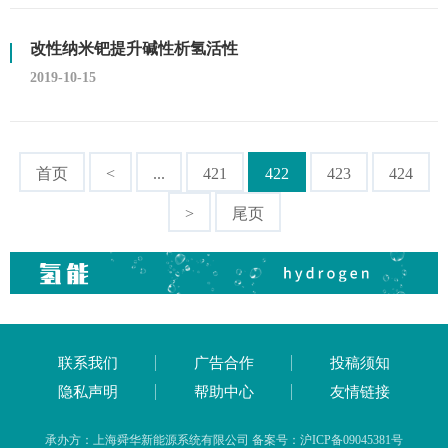
改性纳米钯提升碱性析氢活性
2019-10-15
首页
<
...
421
422
423
424
>
尾页
联系我们
广告合作
投稿须知
隐私声明
帮助中心
友情链接
承办方：上海舜华新能源系统有限公司 备案号：沪ICP备09045381号